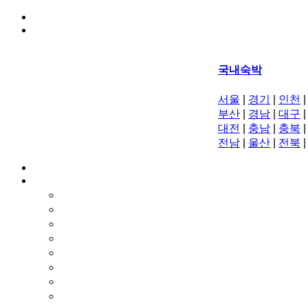
국내숙박
서울
|
경기
|
인천
|
부산
|
경남
|
대구
|
대전
|
충남
|
충북
|
전남
|
울산
|
전북
|