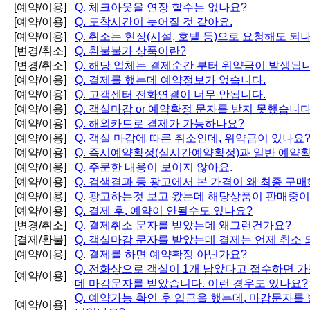
[예약/이용]
Q.
체크아웃을 연장 할수는 없나요?
[예약/이용]
Q.
도착시간이 늦어질 것 같아요.
[예약/이용]
Q.
취소는 현장(시설, 호텔 등)으로 요청해도 되
[변경/취소]
Q.
환불불가 상품이란?
[변경/취소]
Q.
해당 업체는 결제순간 부터 위약금이 발생됩니
[예약/이용]
Q.
결제를 했는데 예약정보가 없습니다.
[예약/이용]
Q.
고객센터 전화연결이 너무 안됩니다.
[예약/이용]
Q.
객실마감 or 예약확정 문자를 받지 못했습니다
[예약/이용]
Q.
해외카드로 결제가 가능하나요?
[예약/이용]
Q.
객실 마감에 따른 취소인데, 위약금이 있나요
[예약/이용]
Q.
즉시예약확정(실시간예약확정)과 일반 예약확
[예약/이용]
Q.
주문한 내용이 보이지 않아요.
[예약/이용]
Q.
검색결과 등 광고에서 본 가격이 왜 최종 구매
[예약/이용]
Q.
광고하는것 보고 왔는데 해당상품이 판매중이
[예약/이용]
Q.
결제 후, 예약이 안될수도 있나요?
[변경/취소]
Q.
결제취소 문자를 받았는데 왜그런건가요?
[결제/환불]
Q.
객실마감 문자를 받았는데 결제는 언제 취소 
[예약/이용]
Q.
결제를 하면 예약확정 아닌가요?
Q.
전화상으로 객실이 1개 남았다고 접수하면 
[예약/이용]
데 마감문자를 받았습니다. 이런 경우도 있나요?
Q.
예약가능 확인 후 입금을 했는데, 마감문자를
[예약/이용]