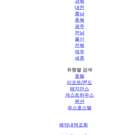
경북
대전
충남
충북
광주
전남
울산
전북
제주
세종
유형별 검색
호텔
리조트/콘도
레지던스
게스트하우스
펜션
유스호스텔
예약내역조회