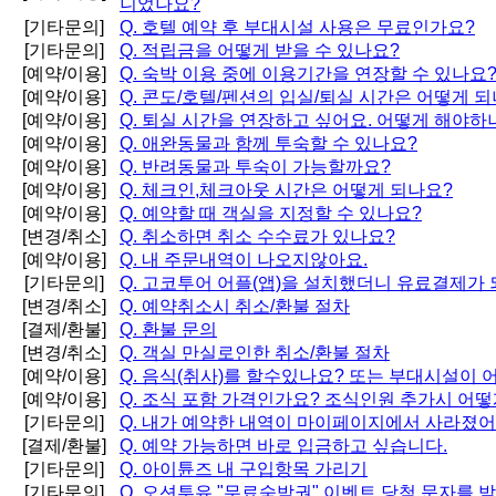
니었나요?
[기타문의]
Q.
호텔 예약 후 부대시설 사용은 무료인가요?
[기타문의]
Q.
적립금을 어떻게 받을 수 있나요?
[예약/이용]
Q.
숙박 이용 중에 이용기간을 연장할 수 있나요
[예약/이용]
Q.
콘도/호텔/펜션의 입실/퇴실 시간은 어떻게 되
[예약/이용]
Q.
퇴실 시간을 연장하고 싶어요. 어떻게 해야하
[예약/이용]
Q.
애완동물과 함께 투숙할 수 있나요?
[예약/이용]
Q.
반려동물과 투숙이 가능할까요?
[예약/이용]
Q.
체크인,체크아웃 시간은 어떻게 되나요?
[예약/이용]
Q.
예약할 때 객실을 지정할 수 있나요?
[변경/취소]
Q.
취소하면 취소 수수료가 있나요?
[예약/이용]
Q.
내 주문내역이 나오지않아요.
[기타문의]
Q.
고코투어 어플(앱)을 설치했더니 유료결제가 
[변경/취소]
Q.
예약취소시 취소/환불 절차
[결제/환불]
Q.
환불 문의
[변경/취소]
Q.
객실 만실로인한 취소/환불 절차
[예약/이용]
Q.
음식(취사)를 할수있나요? 또는 부대시설이 
[예약/이용]
Q.
조식 포함 가격인가요? 조식인원 추가시 어떻
[기타문의]
Q.
내가 예약한 내역이 마이페이지에서 사라졌
[결제/환불]
Q.
예약 가능하면 바로 입금하고 싶습니다.
[기타문의]
Q.
아이튠즈 내 구입항목 가리기
[기타문의]
Q.
오션투유 "무료숙박권" 이벤트 당첨 문자를 