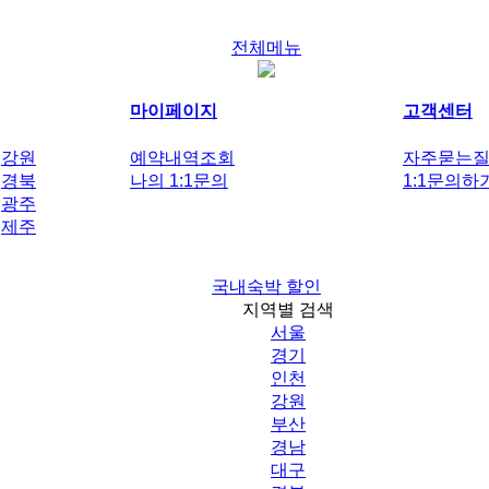
전체메뉴
마이페이지
고객센터
강원
예약내역조회
자주묻는
경북
나의 1:1문의
1:1문의하
광주
제주
국내숙박 할인
지역별 검색
서울
경기
인천
강원
부산
경남
대구