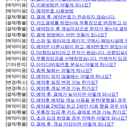
[예약/이용]
Q.
이용방법은 어떻게 되나요?
[예약/이용]
Q.
예약번호 사용방법
[결제/환불]
Q.
결제 후, 예약번호가 전송되지 않습니다.
[결제/환불]
Q.
카드결제를 하였는데 무통장으로 변경하고 싶
[결제/환불]
Q.
예약접수 후 객실마감으로 문자가 왔는데 결
[결제/환불]
Q.
결제 방법에는 어떤 것들이 있나요?
[예약/이용]
Q.
스파 및 워터파크 패키지 구매시 해당시설에 
[예약/이용]
Q.
예약은 다른사람이 하고, 예약번호만 받았는
[예약/이용]
Q.
[성함입실]이라고 문자가 왔습니다. 성함입실
[예약/이용]
Q.
무통장입금을 선택하였습니다. 언제까지 입금
[기타문의]
Q.
아이디/비밀번호 분실시 어떻게 하나요?
[예약/이용]
Q.
회원 탈퇴는 어떻게 하나요?
[예약/이용]
Q.
예약이 되지 않을때는 어떻게 하나요?
[변경/취소]
Q.
예약후 일정 변경 가능 한가요?
[변경/취소]
Q.
예약후 객실 변경 가능 한가요?
[결제/환불]
Q.
예약 후, 결제가 늦어지면 어떻게 되나요?
[예약/이용]
Q.
예약후 예약일 객실 이용을 못한(못했을) 경우
[예약/이용]
Q.
예약을 2박3일 하고 1박만 이용 했을 경우 어
[결제/환불]
Q.
무통장 입금 후 카드 결제로 변경 가능 한가요
[예약/이용]
Q.
초과 입금 하였을 경우 잔액은 어떻게 되나요
[결제/환불]
Q.
결제 후, 객실 마감이면 어떻게 되나요?