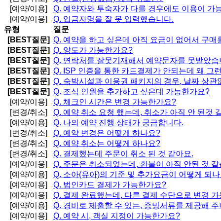
[예약/이용]
Q.
예약자와 투숙자가 다를 경우에도 이용이 가
[예약/이용]
Q.
입금자명을 잘 못 입력했습니다.
유형
질문
[BEST질문]
Q.
예약을 하고 싶은데 아직 요금이 없어서 구매
[BEST질문]
Q.
양도가 가능한가요?
[BEST질문]
Q.
연락처를 잘못기재해서 예약문자를 못받았습
[BEST질문]
Q.
ISP 인증을 통한 카드결제가 안되는데 왜 그
[BEST질문]
Q.
숙박시설과 이용권 패키지의 경우, 날짜 상관
[BEST질문]
Q.
조식 인원을 추가하고 싶은데 가능한가요?
[예약/이용]
Q.
체크인 시간은 변경 가능한가요?
[변경/취소]
Q.
예약 취소 요청 했는데, 취소가 아직 안 된것 
[예약/이용]
Q.
나의 예약 진행 상태가 궁금합니다.
[변경/취소]
Q.
예약 변경은 어떻게 하나요?
[변경/취소]
Q.
예약 취소는 어떻게 하나요?
[변경/취소]
Q.
결제했는데 주문이 취소 된 것 같아요.
[예약/이용]
Q.
주문은 취소되었는데, 환불이 아직 안된 것 같
[예약/이용]
Q.
소아(유아)의 기준 및 추가요금이 어떻게 되나
[예약/이용]
Q.
법인카드 결제가 가능한가요?
[예약/이용]
Q.
결제 완료했는데, 다른 결제 수단으로 변경 
[예약/이용]
Q.
경비로 제출할 수 있는, 증빙서류를 제공해 주
[예약/이용]
Q.
예약 시, 객실 지정이 가능한가요?